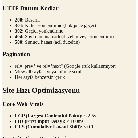
HTTP Durum Kodları
200:
Başarılı
301:
Kalıcı yönlendirme (link juice geçer)
302:
Geçici yönlendirme
404:
Sayfa bulunamadı (düzeltin veya yönlendirin)
500:
Sunucu hatası (acil düzeltin)
Pagination
rel="prev" ve rel="next" (Google artık kullanmıyor)
View all sayfası veya infinite scroll
Her sayfa benzersiz içerik
Site Hızı Optimizasyonu
Core Web Vitals
LCP (Largest Contentful Paint):
< 2.5s
FID (First Input Delay):
< 100ms
CLS (Cumulative Layout Shift):
< 0.1