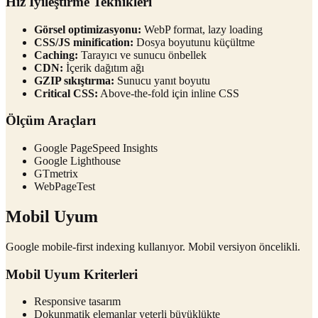
Hız İyileştirme Teknikleri
Görsel optimizasyonu:
WebP format, lazy loading
CSS/JS minification:
Dosya boyutunu küçültme
Caching:
Tarayıcı ve sunucu önbellek
CDN:
İçerik dağıtım ağı
GZIP sıkıştırma:
Sunucu yanıt boyutu
Critical CSS:
Above-the-fold için inline CSS
Ölçüm Araçları
Google PageSpeed Insights
Google Lighthouse
GTmetrix
WebPageTest
Mobil Uyum
Google mobile-first indexing kullanıyor. Mobil versiyon öncelikli.
Mobil Uyum Kriterleri
Responsive tasarım
Dokunmatik elemanlar yeterli büyüklükte