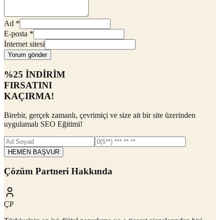
Ad
*
E-posta
*
İnternet sitesi
Yorum gönder
%25 İNDİRİM
FIRSATINI
KAÇIRMA!
Birebir, gerçek zamanlı, çevrimiçi ve size ait bir site üzerinden
uygulamalı SEO Eğitimi!
HEMEN BAŞVUR
Çözüm Partneri Hakkında
ÇP