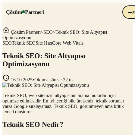
Çözüm
Partneri
sal
Çözüm Partneri
>
SEO
>
Teknik SEO: Site Altyapısı
Optimizasyonu
SEO
Teknik SEO
Site Hızı
Core Web Vitals
Teknik SEO: Site Altyapısı
Optimizasyonu
16.10.2025
•
Okuma süresi:
22 dk
Teknik SEO, web sitenizin altyapısının arama motorları için
optimize edilmesidir. En iyi içeriği bile üretseniz, teknik sorunlar
varsa Google sıralayamaz. Teknik SEO, görünmeyen ama kritik
temeli oluşturur.
Teknik SEO Nedir?