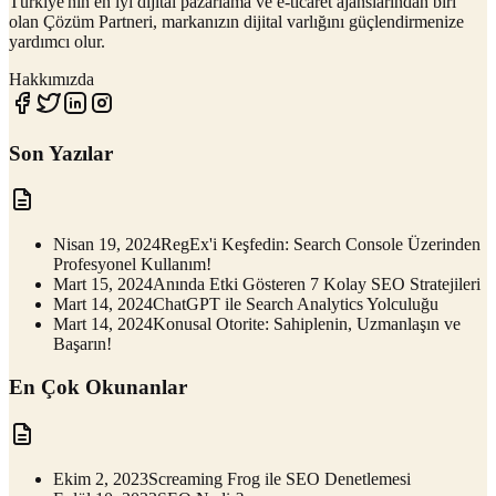
Türkiye'nin en iyi dijital pazarlama ve e-ticaret ajanslarından biri
olan Çözüm Partneri, markanızın dijital varlığını güçlendirmenize
yardımcı olur.
Hakkımızda
Son Yazılar
Nisan 19, 2024
RegEx'i Keşfedin: Search Console Üzerinden
Profesyonel Kullanım!
Mart 15, 2024
Anında Etki Gösteren 7 Kolay SEO Stratejileri
Mart 14, 2024
ChatGPT ile Search Analytics Yolculuğu
Mart 14, 2024
Konusal Otorite: Sahiplenin, Uzmanlaşın ve
Başarın!
En Çok Okunanlar
Ekim 2, 2023
Screaming Frog ile SEO Denetlemesi