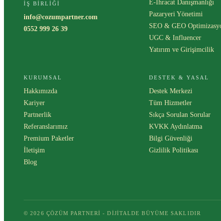
E-İhracat Danışmanlığı
İŞ BIRLIĞI
Pazaryeri Yönetimi
info@cozumpartner.com
SEO & GEO Optimizasy
0552 999 26 39
UGC & Influencer
Yatırım ve Girişimcilik
KURUMSAL
DESTEK & YASAL
Hakkımızda
Destek Merkezi
Kariyer
Tüm Hizmetler
Partnerlik
Sıkça Sorulan Sorular
Referanslarımız
KVKK Aydınlatma
Premium Paketler
Bilgi Güvenliği
İletişim
Gizlilik Politikası
Blog
© 2026 ÇÖZÜM PARTNERI - DIJITALDE BÜYÜME SAKLIDIR