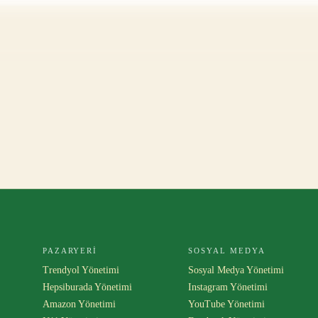
PAZARYERI
SOSYAL MEDYA
Trendyol Yönetimi
Sosyal Medya Yönetimi
Hepsiburada Yönetimi
Instagram Yönetimi
Amazon Yönetimi
YouTube Yönetimi