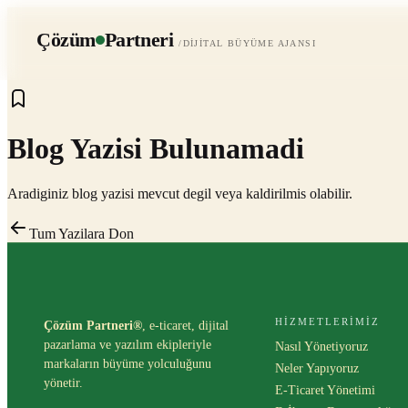
Çözüm
Partneri
/DIJITAL BÜYÜME AJANSI
Blog Yazisi Bulunamadi
Aradiginiz blog yazisi mevcut degil veya kaldirilmis olabilir.
Tum Yazilara Don
HIZMETLERIMIZ
Çözüm Partneri®
, e-ticaret, dijital
pazarlama ve yazılım ekipleriyle
Nasıl Yönetiyoruz
markaların büyüme yolculuğunu
Neler Yapıyoruz
yönetir.
E-Ticaret Yönetimi