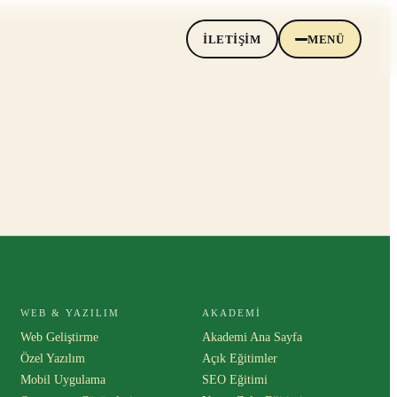
İLETIŞIM
MENÜ
WEB & YAZILIM
AKADEMI
Web Geliştirme
Akademi Ana Sayfa
Özel Yazılım
Açık Eğitimler
Mobil Uygulama
SEO Eğitimi