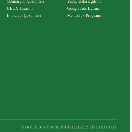
Otomasyon Çözümleri
Yapay Zeka Eğitimi
UI/UX Tasarım
Google Ads Eğitimi
E-Ticaret Çözümleri
Mentörlük Programı
KVKK
BILGI GÜVENLIĞI
GIZLILIK
BIZ SIZI ARAYALIM