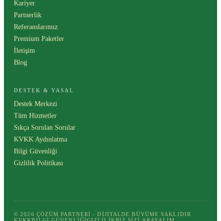
Kariyer
Partnerlik
Referanslarımız
Premium Paketler
İletişim
Blog
DESTEK & YASAL
Destek Merkezi
Tüm Hizmetler
Sıkça Sorulan Sorular
KVKK Aydınlatma
Bilgi Güvenliği
Gizlilik Politikası
© 2026 ÇÖZÜM PARTNERI - DIJITALDE BÜYÜME SAKLIDIR
KVKK
BILGI GÜVENLIĞI
GIZLILIK
BIZ SIZI ARAYALIM