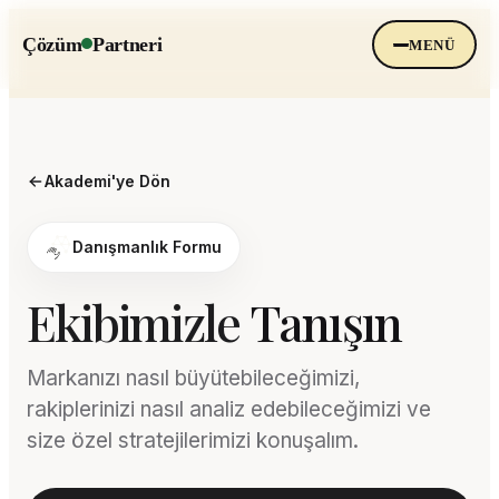
Çözüm
Partneri
MENÜ
i
Kurumsal
Akademi'ye Dön
Danışmanlık Formu
Ekibimizle
Tanışın
Markanızı nasıl büyütebileceğimizi,
rakiplerinizi nasıl analiz edebileceğimizi ve
size özel stratejilerimizi konuşalım.