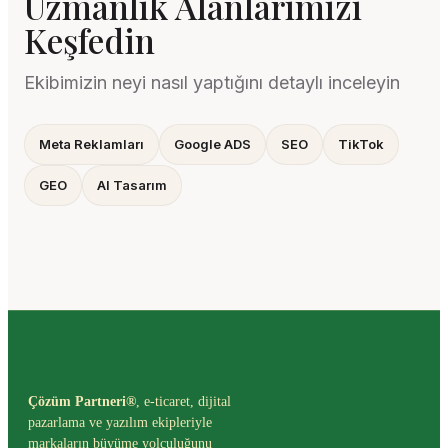
Uzmanlık Alanlarımızı
Keşfedin
Ekibimizin neyi nasıl yaptığını detaylı inceleyin
Meta Reklamları
Google ADS
SEO
TikTok
GEO
AI Tasarım
Çözüm Partneri®
, e-ticaret, dijital
pazarlama ve yazılım ekipleriyle
markaların büyüme yolculuğunu